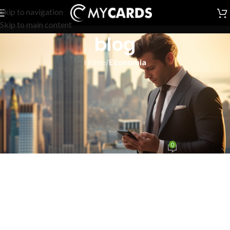
Skip to navigation
Skip to main content
blog
Home
/
Economia
ECONOMIA
Festival Economia e
Spiritualità: Un Convegno in
Tour per l’Italia
0
admin
On Settembre 12, 2023