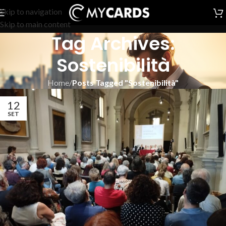
Skip to navigation
Skip to main content
Tag Archives:
Sostenibilità
Home
/
Posts Tagged "Sostenibilità"
12
SET