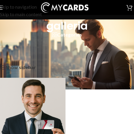
Skip to navigation
Skip to main content
galleria
Categories
galleria
Home
/
Prodotti taggati “galleria”
Visualizzazione del risultato
Show sidebar