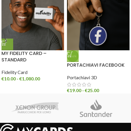
MY FIDELITY CARD –
-36%
STANDARD
PORTACHIAVI FACEBOOK
Fidelity Card
Portachiavi 3D
€
10.00
-
€
1,080.00
€
19.00
-
€
25.00