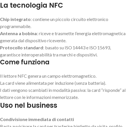
La tecnologia NFC
Chip integrato
: contiene un piccolo circuito elettronico
programmabile.
Antenna a bobina
: riceve e trasmette l’energia elettromagnetica
generata dal dispositivo ricevente.
Protocollo standard
: basato su ISO 14443 e ISO 15693,
garantisce interoperabilità tra marchi e dispositivi.
Come funziona
Il lettore NFC genera un campo elettromagnetico.
La card viene alimentata per induzione (senza batteria).
I dati vengono scambiati in modalità passiva: la card “risponde” al
lettore con le informazioni memorizzate.
Uso nel business
Condivisione immediata di contatti
Basta avvicinare la card per trasferire biglietto da visita, profilo