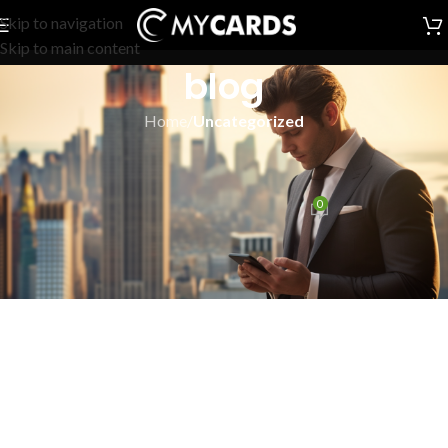
Skip to navigation
Skip to main content
blog
Home
/
Uncategorized
UNCATEGORIZED
Card NFC
0
admin
On Luglio 16, 2025