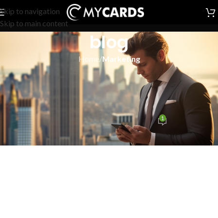
Skip to navigation
Skip to main content
blog
Home
/
Marketing
MARKETING
,
MYCARDS
Tendenze nel Networking
Digitale che devi conoscere
1
admin
On Dicembre 12, 2024