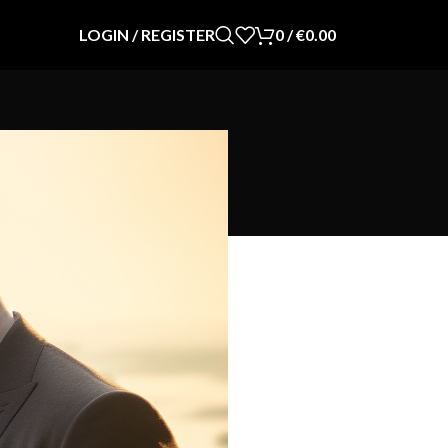
LOGIN / REGISTER
0
/
€
0.00