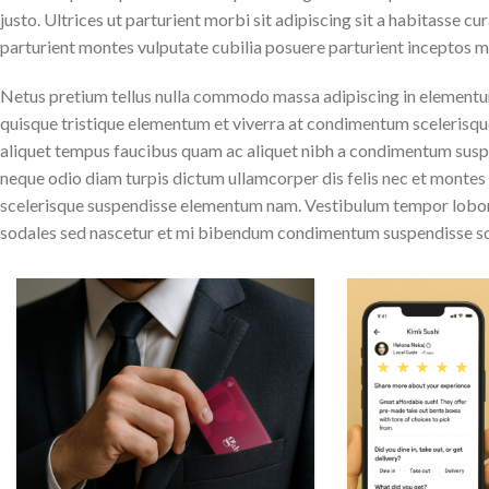
justo. Ultrices ut parturient morbi sit adipiscing sit a habitasse c
parturient montes vulputate cubilia posuere parturient inceptos 
Netus pretium tellus nulla commodo massa adipiscing in element
quisque tristique elementum et viverra at condimentum scelerisque 
aliquet tempus faucibus quam ac aliquet nibh a condimentum suspe
neque odio diam turpis dictum ullamcorper dis felis nec et monte
scelerisque suspendisse elementum nam. Vestibulum tempor lobortis
sodales sed nascetur et mi bibendum condimentum suspendisse s