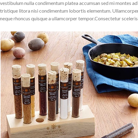
vestibulum nulla condimentum platea accumsan sed mi montes adi
tristique litora nisi condimentum lobortis elementum. Ullamcorper
neque rhoncus quisque a ullamcorper tempor.Consectetur scelerisq