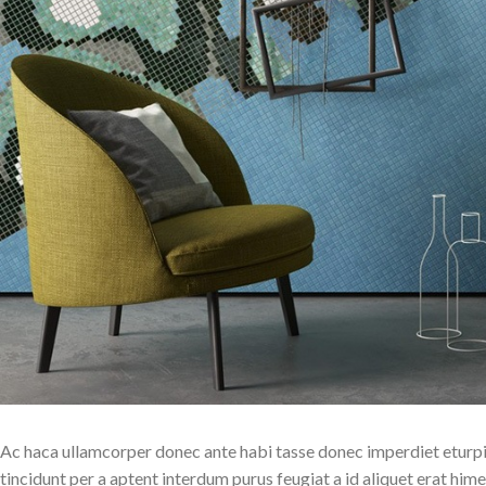
Ac haca ullamcorper donec ante habi tasse donec imperdiet eturpi
tincidunt per a aptent interdum purus feugiat a id aliquet erat hi