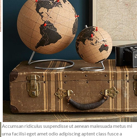
Accumsan ridiculus suspendisse ut aenean malesuada metus mi
urna facilisi eget amet odio adipiscing aptent class fusce a