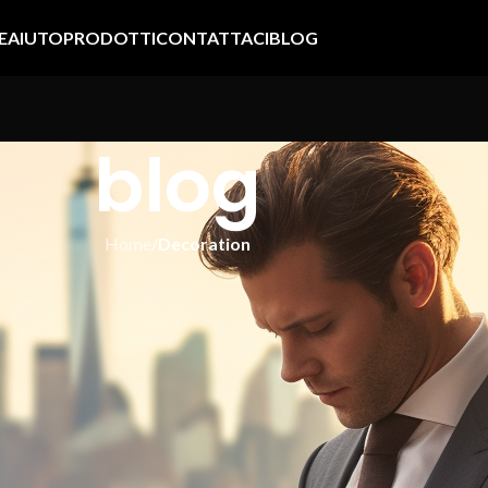
E
AIUTO
PRODOTTI
CONTATTACI
BLOG
blog
Home
/
Decoration