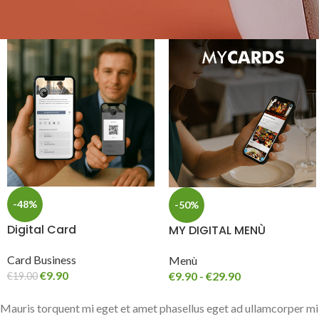
-48%
-50%
Digital Card
MY DIGITAL MENÙ
Card Business
Menù
€
9.90
€
9.90
-
€
29.90
€
19.00
Mauris torquent mi eget et amet phasellus eget ad ullamcorper mi