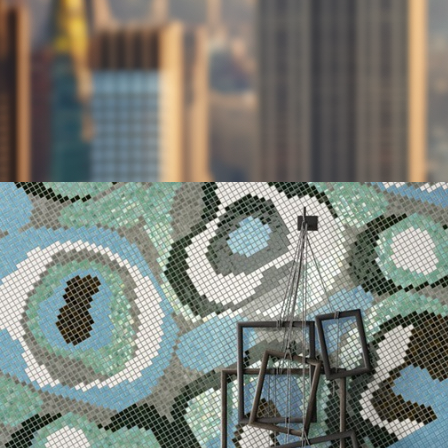
DECO
Creative water fe
Posted by
admin