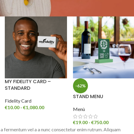
MY FIDELITY CARD –
-62%
STANDARD
STAND MENU
Fidelity Card
€
10.00
-
€
1,080.00
Menù
€
19.00
-
€
750.00
 a fermentum vel a a nunc consectetur enim rutrum. Aliquam