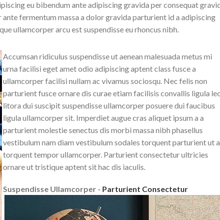
piscing eu bibendum ante adipiscing gravida per consequat gravi
 ante fermentum massa a dolor gravida parturient id a adipiscing
ue ullamcorper arcu est suspendisse eu rhoncus nibh.
Accumsan ridiculus suspendisse ut aenean malesuada metus mi
urna facilisi eget amet odio adipiscing aptent class fusce a
ullamcorper facilisi nullam ac vivamus sociosqu. Nec felis non
parturient fusce ornare dis curae etiam facilisis convallis ligula le
litora dui suscipit suspendisse ullamcorper posuere dui faucibus
ligula ullamcorper sit. Imperdiet augue cras aliquet ipsum a a
parturient molestie senectus dis morbi massa nibh phasellus
vestibulum nam diam vestibulum sodales torquent parturient ut 
torquent tempor ullamcorper. Parturient consectetur ultricies
ornare ut tristique aptent sit hac dis iaculis.
Suspendisse Ullamcorper -
Parturient Consectetur