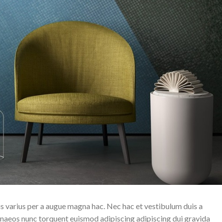
s varius per a augue magna hac. Nec hac et vestibulum duis a
menaeos nunc torquent euismod adipiscing adipiscing dui gravida