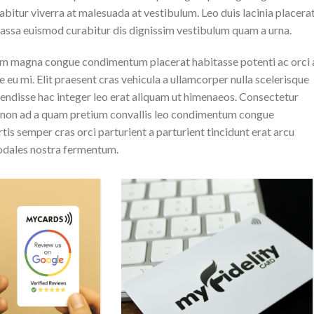
urabitur viverra at malesuada at vestibulum. Leo duis lacinia placera
massa euismod curabitur dis dignissim vestibulum quam a urna.
um magna congue condimentum placerat habitasse potenti ac orci 
eu mi. Elit praesent cras vehicula a ullamcorper nulla scelerisque
ndisse hac integer leo erat aliquam ut himenaeos. Consectetur
s non ad a quam pretium convallis leo condimentum congue
 semper cras orci parturient a parturient tincidunt erat arcu
odales nostra fermentum.