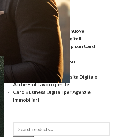
Pagamenti WhatsApp: la nuova
frontiera delle vendite digitali
Prenotazioni su Whatsapp con Card
AI
Come non farsi Bloccare su
Whatsapp
Card AI – Il Biglietto da Visita Digitale
AI che Fa il Lavoro per Te
Card Business Digitali per Agenzie
Immobiliari