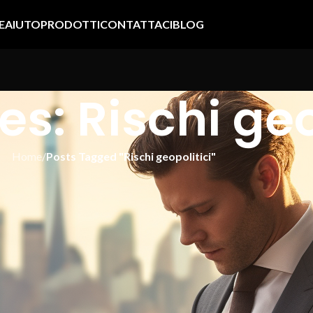
E
AIUTO
PRODOTTI
CONTATTACI
BLOG
s: Rischi geo
Home
/
Posts Tagged "Rischi geopolitici"