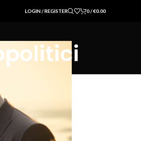
LOGIN / REGISTER
0
/
€
0.00
politici