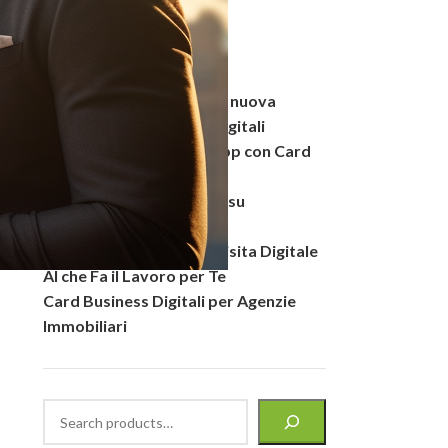
Pagamenti WhatsApp: la nuova
frontiera delle vendite digitali
Prenotazioni su Whatsapp con Card
AI
Come non farsi Bloccare su
Whatsapp
Card AI – Il Biglietto da Visita Digitale
AI che Fa il Lavoro per Te
Card Business Digitali per Agenzie
Immobiliari