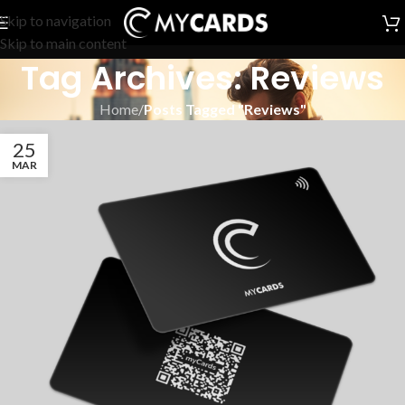
Skip to navigation
Skip to main content
Tag Archives: Reviews
Home
/
Posts Tagged "Reviews"
25
MAR