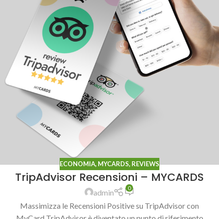
ECONOMIA
,
MYCARDS
,
REVIEWS
TripAdvisor Recensioni – MYCARDS
0
admin
Massimizza le Recensioni Positive su TripAdvisor con
MyCard TripAdvisor è diventato un punto di riferimento