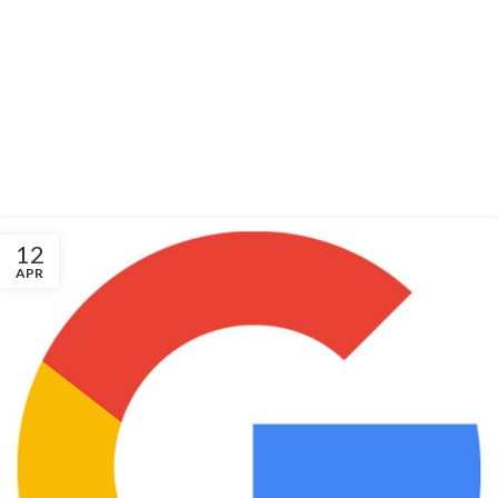
12
APR