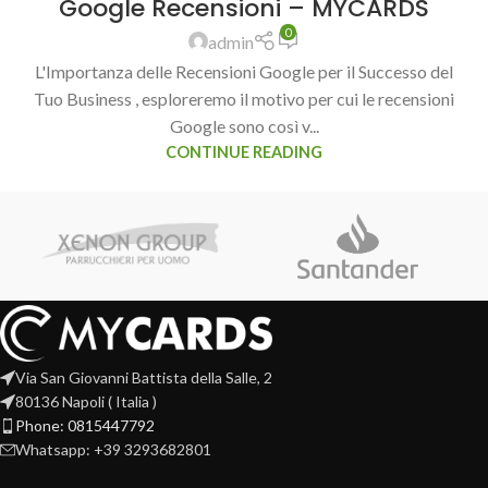
Google Recensioni – MYCARDS
0
admin
L'Importanza delle Recensioni Google per il Successo del
Tuo Business , esploreremo il motivo per cui le recensioni
Google sono così v...
CONTINUE READING
Via San Giovanni Battista della Salle, 2
80136 Napoli ( Italia )
Phone: 0815447792
Whatsapp: +39 3293682801