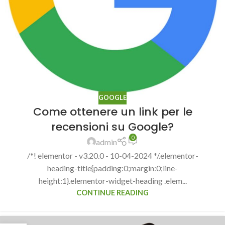
GOOGLE
Come ottenere un link per le
recensioni su Google?
0
admin
/*! elementor - v3.20.0 - 10-04-2024 */.elementor-
heading-title{padding:0;margin:0;line-
height:1}.elementor-widget-heading .elem...
CONTINUE READING