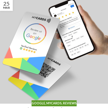
25
MAR
GOOGLE
,
MYCARDS
,
REVIEWS