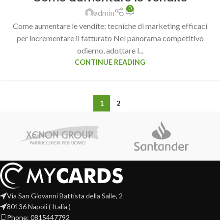
0
admin
Come aumentare le vendite: tecniche di marketing efficaci
per incrementare il fatturato Nel panorama competitivo
odierno, adottare l...
CONTINUE READING
1
2
Via San Giovanni Battista della Salle, 2
80136 Napoli ( Italia )
Phone: 0815447792