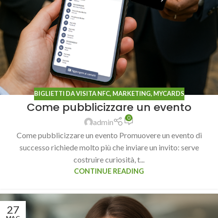
BIGLIETTI DA VISITA NFC
,
MARKETING
,
MYCARDS
Come pubblicizzare un evento
0
admin
Come pubblicizzare un evento Promuovere un evento di
successo richiede molto più che inviare un invito: serve
costruire curiosità, t...
CONTINUE READING
27
MAG