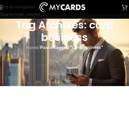
Skip to navigation
Skip to main content
Tag Archives: card
business
Home
/
Posts Tagged "card business"