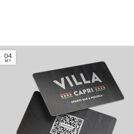
04
SET